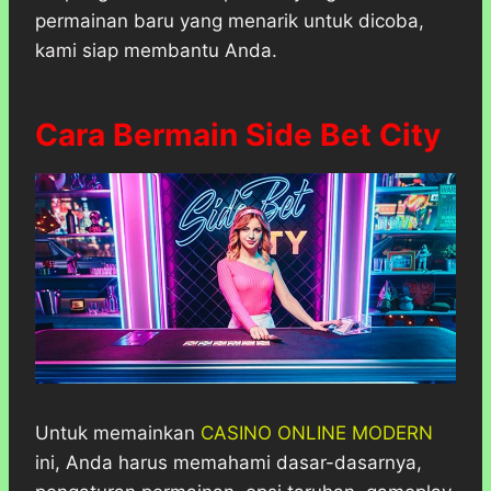
permainan baru yang menarik untuk dicoba,
kami siap membantu Anda.
Cara Bermain Side Bet
City
Untuk memainkan
CASINO ONLINE MODERN
ini, Anda harus memahami dasar-dasarnya,