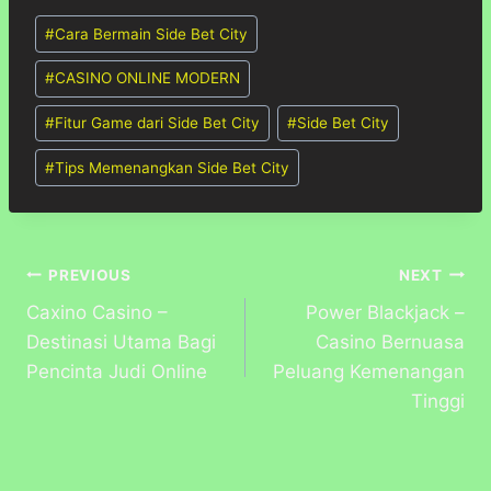
Post
#
Cara Bermain Side Bet City
Tags:
#
CASINO ONLINE MODERN
#
Fitur Game dari Side Bet City
#
Side Bet City
#
Tips Memenangkan Side Bet City
Post
PREVIOUS
NEXT
Caxino Casino –
Power Blackjack –
navigation
Destinasi Utama Bagi
Casino Bernuasa
Pencinta Judi Online
Peluang Kemenangan
Tinggi