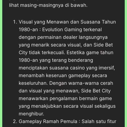
lihat masing-masingnya di bawah.
Visual yang Menawan dan Suasana Tahun
1980-an : Evolution Gaming terkenal
dengan permainan dealer langsungnya
yang menarik secara visual, dan Side Bet
City tidak terkecuali. Estetika game tahun
1980-an yang terang benderang
menciptakan suasana casino yang imersif,
menambah keseruan gameplay secara
keseluruhan. Dengan warna-warna cerah
dan visual yang menawan, Side Bet City
menawarkan pengalaman bermain game
yang menakjubkan secara visual sekaligus
menghibur.
Gameplay Ramah Pemula : Salah satu fitur