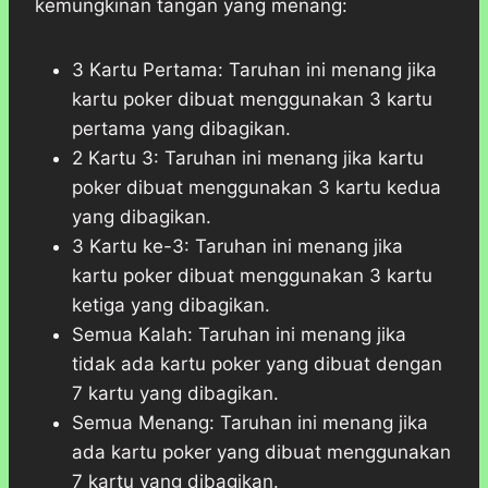
kemungkinan tangan yang menang:
3 Kartu Pertama: Taruhan ini menang jika
kartu poker dibuat menggunakan 3 kartu
pertama yang dibagikan.
2 Kartu 3: Taruhan ini menang jika kartu
poker dibuat menggunakan 3 kartu kedua
yang dibagikan.
3 Kartu ke-3: Taruhan ini menang jika
kartu poker dibuat menggunakan 3 kartu
ketiga yang dibagikan.
Semua Kalah: Taruhan ini menang jika
tidak ada kartu poker yang dibuat dengan
7 kartu yang dibagikan.
Semua Menang: Taruhan ini menang jika
ada kartu poker yang dibuat menggunakan
7 kartu yang dibagikan.