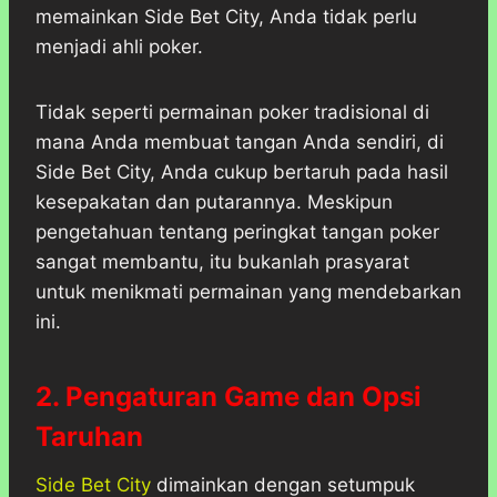
memainkan Side Bet City, Anda tidak perlu
menjadi ahli poker.
Tidak seperti permainan poker tradisional di
mana Anda membuat tangan Anda sendiri, di
Side Bet City, Anda cukup bertaruh pada hasil
kesepakatan dan putarannya. Meskipun
pengetahuan tentang peringkat tangan poker
sangat membantu, itu bukanlah prasyarat
untuk menikmati permainan yang mendebarkan
ini.
2. Pengaturan Game dan Opsi
Taruhan
Side Bet City
dimainkan dengan setumpuk