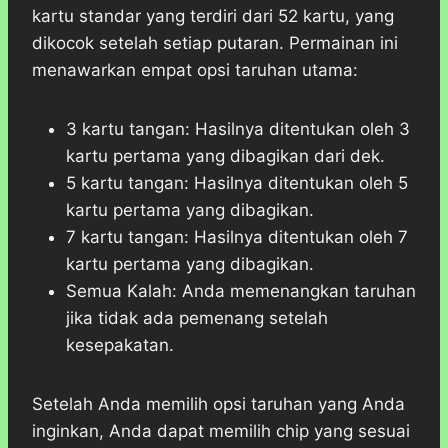
kartu standar yang terdiri dari 52 kartu, yang
dikocok setelah setiap putaran. Permainan ini
menawarkan empat opsi taruhan utama:
3 kartu tangan: Hasilnya ditentukan oleh 3
kartu pertama yang dibagikan dari dek.
5 kartu tangan: Hasilnya ditentukan oleh 5
kartu pertama yang dibagikan.
7 kartu tangan: Hasilnya ditentukan oleh 7
kartu pertama yang dibagikan.
Semua Kalah: Anda memenangkan taruhan
jika tidak ada pemenang setelah
kesepakatan.
Setelah Anda memilih opsi taruhan yang Anda
inginkan, Anda dapat memilih chip yang sesuai