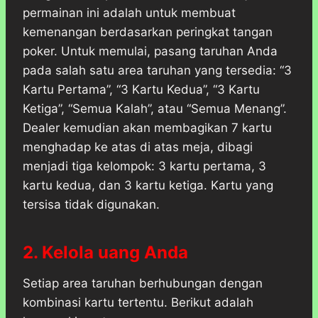
permainan ini adalah untuk membuat
kemenangan berdasarkan peringkat tangan
poker. Untuk memulai, pasang taruhan Anda
pada salah satu area taruhan yang tersedia: “3
Kartu Pertama”, “3 Kartu Kedua”, “3 Kartu
Ketiga”, “Semua Kalah”, atau “Semua Menang”.
Dealer kemudian akan membagikan 7 kartu
menghadap ke atas di atas meja, dibagi
menjadi tiga kelompok: 3 kartu pertama, 3
kartu kedua, dan 3 kartu ketiga. Kartu yang
tersisa tidak digunakan.
2. Kelola uang Anda
Setiap area taruhan berhubungan dengan
kombinasi kartu tertentu. Berikut adalah