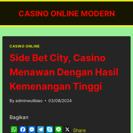
Skip
to
CASINO ONLINE MODERN
content
CASINO ONLINE
Side Bet City, Casino
Menawan Dengan Hasil
Kemenangan Tinggi
By
adminwulibiao
03/08/2024
Bagikan
W
F
M
T
S
L
X
Share