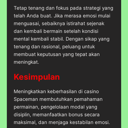
Tetap tenang dan fokus pada strategi yang
telah Anda buat. Jika merasa emosi mulai
menguasai, sebaiknya istirahat sejenak
dan kembali bermain setelah kondisi
mental kembali stabil. Dengan sikap yang
tenang dan rasional, peluang untuk
membuat keputusan yang tepat akan
meningkat.
Kesimpulan
Meningkatkan keberhasilan di casino
Spaceman membutuhkan pemahaman
permainan, pengelolaan modal yang
disiplin, memanfaatkan bonus secara
maksimal, dan menjaga kestabilan emosi.