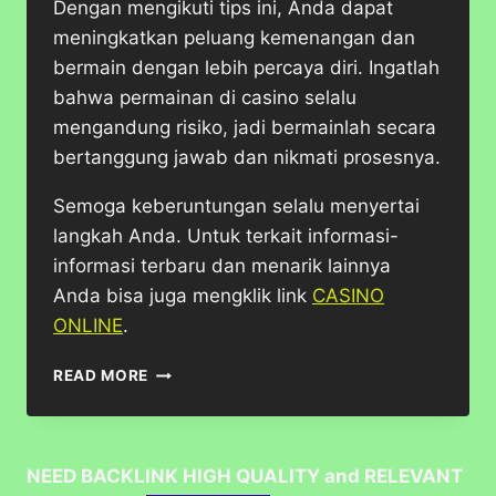
Dengan mengikuti tips ini, Anda dapat
meningkatkan peluang kemenangan dan
bermain dengan lebih percaya diri. Ingatlah
bahwa permainan di casino selalu
mengandung risiko, jadi bermainlah secara
bertanggung jawab dan nikmati prosesnya.
Semoga keberuntungan selalu menyertai
langkah Anda. Untuk terkait informasi-
informasi terbaru dan menarik lainnya
Anda bisa juga mengklik link
CASINO
ONLINE
.
CARA
READ MORE
MENINGKATKAN
KEBERHASILAN
BERMAIN
DI
NEED BACKLINK HIGH QUALITY and RELEVANT
CASINO