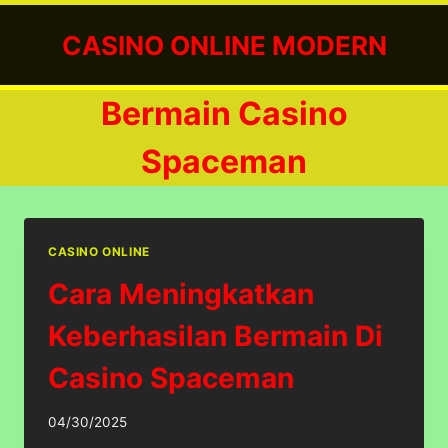
Skip
to
CASINO ONLINE MODERN
content
Bermain Casino
Spaceman
CASINO ONLINE
Cara Meningkatkan
Keberhasilan Bermain Di
Casino Spaceman
04/30/2025