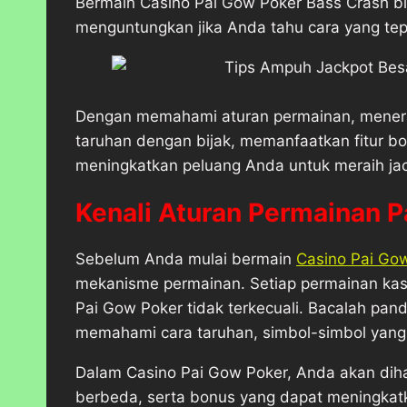
Bermain Casino Pai Gow Poker Bass Crash 
menguntungkan jika Anda tahu cara yang te
Dengan memahami aturan permainan, menera
taruhan dengan bijak, memanfaatkan fitur bo
meningkatkan peluang Anda untuk meraih jac
Kenali Aturan Permainan P
Sebelum Anda mulai bermain
Casino Pai Go
mekanisme permainan. Setiap permainan kasi
Pai Gow Poker tidak terkecuali. Bacalah pan
memahami cara taruhan, simbol-simbol yang a
Dalam Casino Pai Gow Poker, Anda akan diha
berbeda, serta bonus yang dapat meningka