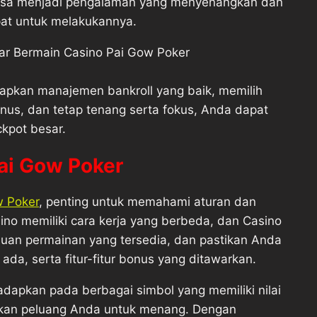
bisa menjadi pengalaman yang menyenangkan dan
pat untuk melakukannya.
pkan manajemen bankroll yang baik, memilih
nus, dan tetap tenang serta fokus, Anda dapat
kpot besar.
ai Gow Poker
w Poker
, penting untuk memahami aturan dan
no memiliki cara kerja yang berbeda, dan Casino
duan permainan yang tersedia, dan pastikan Anda
da, serta fitur-fitur bonus yang ditawarkan.
dapkan pada berbagai simbol yang memiliki nilai
tkan peluang Anda untuk menang. Dengan