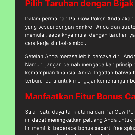
Pilih Taruhan dengan Bijak
Dalam permainan Pai Gow Poker, Anda akan me
yang sesuai dengan bankroll Anda dan strat
memulai, sebaiknya mulai dengan taruhan ya
cara kerja simbol-simbol.
Setelah Anda merasa lebih percaya diri, An
Namun, jangan pernah mengabaikan prinsip d
kemampuan finansial Anda. Ingatlah bahwa t
terburu-buru untuk mengejar kemenangan be
Manfaatkan Fitur Bonus C
Salah satu daya tarik utama dari Pai Gow Poke
ini dapat meningkatkan peluang Anda untuk
ini memiliki beberapa bonus seperti free spin