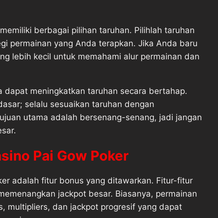
miliki berbagai pilihan taruhan. Pilihlah taruhan
egi permainan yang Anda terapkan. Jika Anda baru
ng lebih kecil untuk memahami alur permainan dan
da dapat meningkatkan taruhan secara bertahap.
asar; selalu sesuaikan taruhan dengan
ujuan utama adalah bersenang-senang, jadi jangan
sar.
asino Pai Gow Poker
r adalah fitur bonus yang ditawarkan. Fitur-fitur
 memenangkan jackpot besar. Biasanya, permainan
s, multipliers, dan jackpot progresif yang dapat