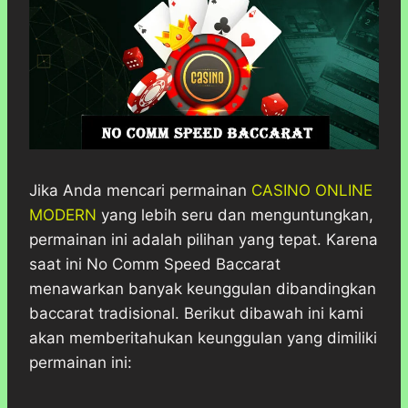
Jika Anda mencari permainan
CASINO ONLINE
MODERN
yang lebih seru dan menguntungkan,
permainan ini adalah pilihan yang tepat. Karena
saat ini No Comm Speed Baccarat
menawarkan banyak keunggulan dibandingkan
baccarat tradisional. Berikut dibawah ini kami
akan memberitahukan keunggulan yang dimiliki
permainan ini: