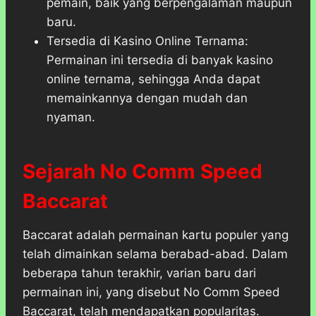
pemain, baik yang berpengalaman maupun
baru.
Tersedia di Kasino Online Ternama:
Permainan ini tersedia di banyak kasino
online ternama, sehingga Anda dapat
memainkannya dengan mudah dan
nyaman.
Sejarah No Comm Speed
Baccarat
Baccarat adalah permainan kartu populer yang
telah dimainkan selama berabad-abad. Dalam
beberapa tahun terakhir, varian baru dari
permainan ini, yang disebut No Comm Speed
Baccarat, telah mendapatkan popularitas.