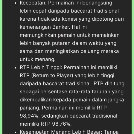
Kecepatan: Permainan ini berlangsung
lebih cepat daripada baccarat tradisional
karena tidak ada komisi yang dipotong dari
kemenangan Banker. Hal ini
memungkinkan pemain untuk memainkan
lebih banyak putaran dalam waktu yang
sama dan meningkatkan peluang mereka
untuk menang.
RTP Lebih Tinggi: Permainan ini memiliki
RTP (Return to Player) yang lebih tinggi
daripada baccarat tradisional. RTP dihitung
sebagai persentase rata-rata taruhan yang
dikembalikan kepada pemain dalam jangka
panjang. Permainan ini memiliki RTP
98,94%, sedangkan baccarat tradisional
memiliki RTP 98,76%.
Kesempatan Menang Lebih Besar: Tanpa