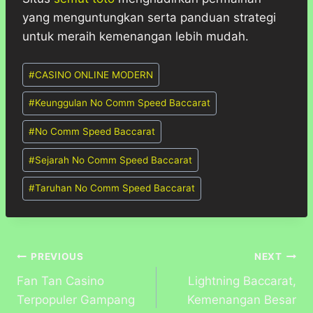
yang menguntungkan serta panduan strategi
untuk meraih kemenangan lebih mudah.
Post
#
CASINO ONLINE MODERN
Tags:
#
Keunggulan No Comm Speed Baccarat
#
No Comm Speed Baccarat
#
Sejarah No Comm Speed Baccarat
#
Taruhan No Comm Speed Baccarat
Post
PREVIOUS
NEXT
Fan Tan Casino
Lightning Baccarat,
navigation
Terpopuler Gampang
Kemenangan Besar