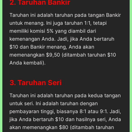
2. Taruhan Bankir
Taruhan ini adalah taruhan pada tangan Bankir
untuk menang. Ini juga taruhan 1:1, tetapi
memiliki komisi 5% yang diambil dari
kemenangan Anda. Jadi, jika Anda bertaruh
$10 dan Bankir menang, Anda akan
memenangkan $9,50 (ditambah taruhan $10
Anda kembali).
3. Taruhan Seri
Taruhan ini adalah taruhan pada kedua tangan
untuk seri. Ini adalah taruhan dengan
pembayaran tinggi, biasanya 8:1 atau 9:1. Jadi,
jika Anda bertaruh $10 dan hasilnya seri, Anda
akan memenangkan $80 (ditambah taruhan