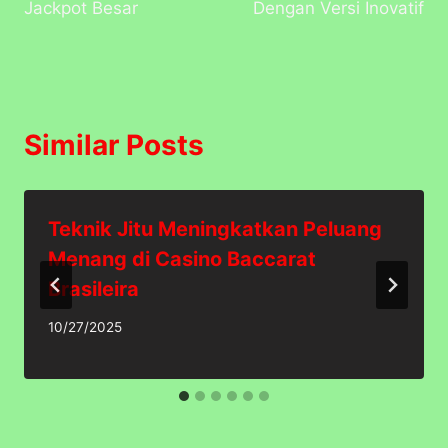
Jackpot Besar
Dengan Versi Inovatif
Similar Posts
Teknik Jitu Meningkatkan Peluang
Menang di Casino Baccarat
Brasileira
10/27/2025