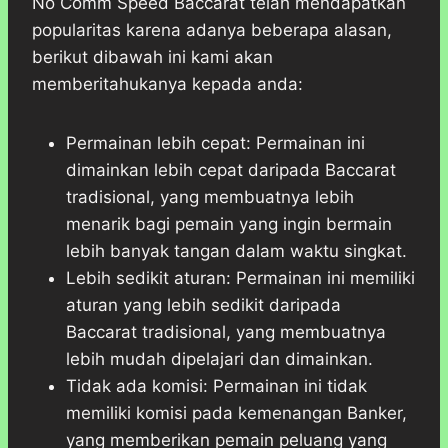
No Comm Speed Baccarat telah mendapatkan
popularitas karena adanya beberapa alasan,
berikut dibawah ini kami akan
memberitahukanya kepada anda:
Permainan lebih cepat: Permainan ini
dimainkan lebih cepat daripada Baccarat
tradisional, yang membuatnya lebih
menarik bagi pemain yang ingin bermain
lebih banyak tangan dalam waktu singkat.
Lebih sedikit aturan: Permainan ini memiliki
aturan yang lebih sedikit daripada
Baccarat tradisional, yang membuatnya
lebih mudah dipelajari dan dimainkan.
Tidak ada komisi: Permainan ini tidak
memiliki komisi pada kemenangan Banker,
yang memberikan pemain peluang yang