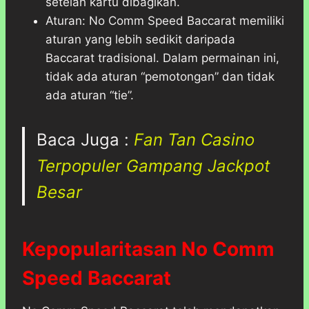
setelah kartu dibagikan.
Aturan: No Comm Speed Baccarat memiliki
aturan yang lebih sedikit daripada
Baccarat tradisional. Dalam permainan ini,
tidak ada aturan “pemotongan” dan tidak
ada aturan “tie”.
Baca Juga :
Fan Tan Casino
Terpopuler Gampang Jackpot
Besar
Kepopularitasan No Comm
Speed Baccarat