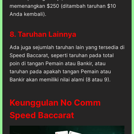
memenangkan $250 (ditambah taruhan $10
Anda kembali).
8. Taruhan Lainnya
Ada juga sejumlah taruhan lain yang tersedia di
Speed Baccarat, seperti taruhan pada total
poin di tangan Pemain atau Bankir, atau
taruhan pada apakah tangan Pemain atau
Bankir akan memiliki nilai alami (8 atau 9).
Keunggulan No Comm
Speed Baccarat