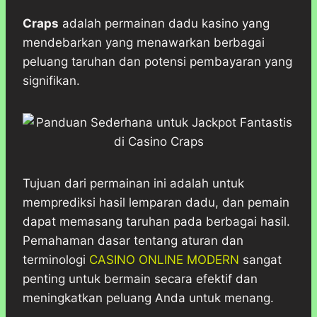
h
a
e
e
k
i
a
c
s
l
y
n
Craps
adalah permainan dadu kasino yang
t
e
s
e
p
e
mendebarkan yang menawarkan berbagai
s
b
e
g
e
peluang taruhan dan potensi pembayaran yang
A
o
n
r
signifikan.
p
o
g
a
p
k
e
m
r
Tujuan dari permainan ini adalah untuk
memprediksi hasil lemparan dadu, dan pemain
dapat memasang taruhan pada berbagai hasil.
Pemahaman dasar tentang aturan dan
terminologi
CASINO ONLINE MODERN
sangat
penting untuk bermain secara efektif dan
meningkatkan peluang Anda untuk menang.