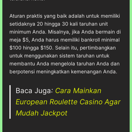
Aturan praktis yang baik adalah untuk memiliki
setidaknya 20 hingga 30 kali taruhan unit
minimum Anda. Misalnya, jika Anda bermain di
meja $5, Anda harus memiliki bankroll minimal
$100 hingga $150. Selain itu, pertimbangkan
untuk menggunakan sistem taruhan untuk
membantu Anda mengelola taruhan Anda dan
berpotensi meningkatkan kemenangan Anda.
Baca Juga
:
Cara Mainkan
European Roulette Casino Agar
Mudah Jackpot