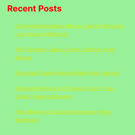
Recent Posts
Cara Memanfaatkan Bonus Casino Monopoly
Live Secara Maksimal
Trik Taruhan Casino Dream Catcher Yang
Akurat
Panduan Casino Mega Wheel Agar Jackpot
Strategi Kombinasi di Casino Crazy Time
Untuk Peluang Menang
Tips Menang di Casino Spaceman Yang
Berlimpah